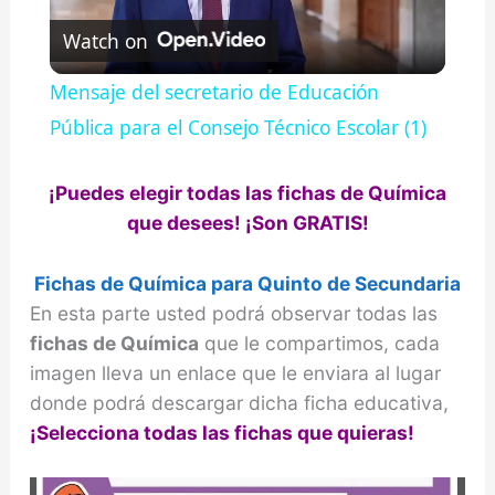
Watch on
l
Mensaje del secretario de Educación
a
Pública para el Consejo Técnico Escolar (1)
y
¡Puedes elegir todas las fichas de Química
que desees! ¡Son GRATIS!
V
Fichas de
Química
para Quinto de Secundaria
En esta parte usted podrá observar todas las
i
fichas de Química
que le compartimos, cada
imagen lleva un enlace que le enviara al lugar
d
donde podrá descargar dicha ficha educativa,
¡Selecciona todas las fichas que quieras!
e