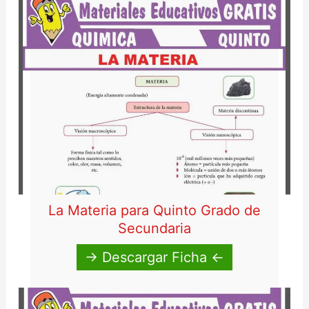
o
La Materia para Quinto Grado de
Secundaria
→ Descargar Ficha ←