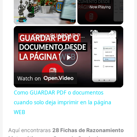
Now Playing
×
Play
Unmute
Fullscreen
Como GUARDAR PDF o documentos cuando solo deja imprimir en la página WEB
Play
Watch on
Video
Como GUARDAR PDF o documentos
cuando solo deja imprimir en la página
WEB
Aquí encontraras
28 Fichas de Razonamiento