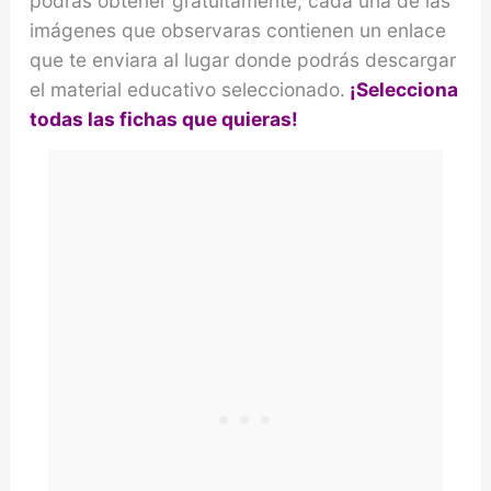
podrás obtener gratuitamente, cada una de las
i
imágenes que observaras contienen un enlace
que te enviara al lugar donde podrás descargar
d
el material educativo seleccionado.
¡Selecciona
todas las fichas que quieras!
e
o