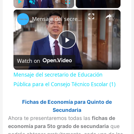
Play
Unmute
Fullscreen
×
Mensaje del secretario de Educación Pública para el Consejo Técnico Escolar (1)
P
Watch on
l
Mensaje del secretario de Educación
a
Pública para el Consejo Técnico Escolar (1)
y
Fichas de
Economía
para Quinto de
Secundaria
Ahora te presentaremos todas las
fichas de
V
economía para 5to grado de secundaria
que