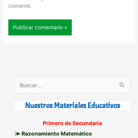
comente.
B
u
s
Nuestros Materiales Educativos
c
Primero de Secundaria
a
≫ Razonamiento Matemático
r