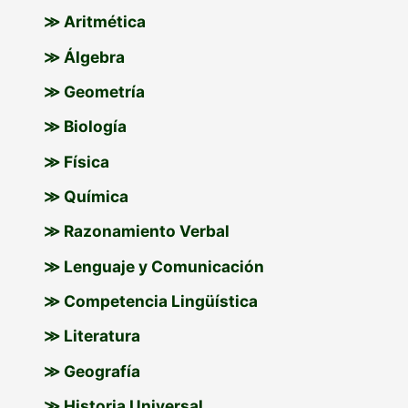
p
≫ Aritmética
o
≫ Álgebra
r
≫ Geometría
:
≫ Biología
≫ Física
≫ Química
≫ Razonamiento Verbal
≫ Lenguaje y Comunicación
≫ Competencia Lingüística
≫ Literatura
≫ Geografía
≫ Historia Universal