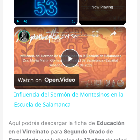
Now Playing
×
Play
Unmute
Fullscreen
Influencia del Sermón de Montesinos en la Escuela de Salamanca
Play
Watch on
Video
Influencia del Sermón de Montesinos en la
Escuela de Salamanca
Aquí podrás descargar la ficha de
Educación
en el Virreinato
para
Segundo Grado de
Secundaria
o estudiantes de
13 años
de edad.