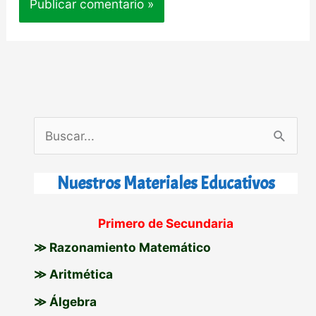
B
u
s
Nuestros Materiales Educativos
c
Primero de Secundaria
a
≫ Razonamiento Matemático
r
p
≫ Aritmética
o
≫ Álgebra