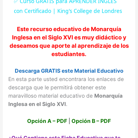
✅ Curso GRATIS para APRENDER INGLES
a
con Certificado | King's College de Londres
y
Este recurso educativo de
Monarquía
Inglesa en el Siglo XVI
es muy didáctico y
deseamos que aporte al aprendizaje de los
V
estudiantes.
i
Descarga GRATIS este Material Educativo
En esta parte usted encontrara los enlaces de
d
descarga que le permitirá obtener este
maravilloso material educativo de
Monarquía
e
Inglesa en el Siglo XVI
.
o
Opción A – PDF
|
Opción B – PDF
¿Qué Contiene esta Ficha Educativa que te