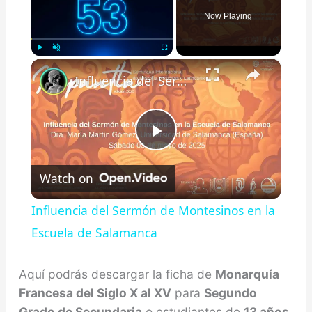
Now Playing
×
Play
Unmute
Fullscreen
Influencia del Sermón de Montesinos en la Escuela de Salamanca
Play
Watch on
Video
Influencia del Sermón de Montesinos en la
Escuela de Salamanca
Aquí podrás descargar la ficha de
Monarquía
Francesa del Siglo X al XV
para
Segundo
Grado de Secundaria
o estudiantes de
13 años