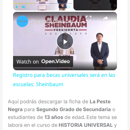
×
Play
Unmute
Fullscreen
Registro para becas universales será en las escuelas: Sheinbaum
Play
Watch on
Video
Registro para becas universales será en las
escuelas: Sheinbaum
Aquí podrás descargar la ficha de
La Peste
Negra
para
Segundo Grado de Secundaria
o
estudiantes de
13 años
de edad
.
Este tema se
labora en el curso de
HISTORIA UNIVERSAL
y