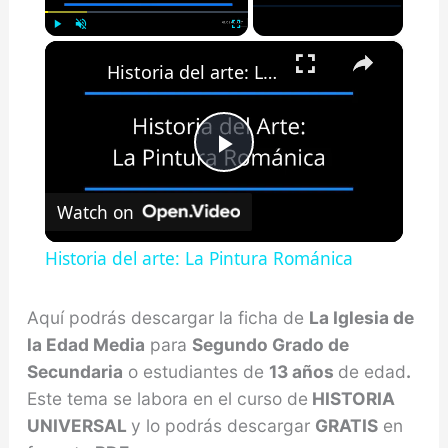
×
Play
Unmute
Fullscreen
Historia del arte: La Pintura Románica
Play
Watch on
Video
Historia del arte: La Pintura Románica
Aquí podrás descargar la ficha de
La Iglesia de
la Edad Media
para
Segundo Grado de
Secundaria
o estudiantes de
13 años
de edad
.
Este tema se labora en el curso de
HISTORIA
UNIVERSAL
y lo podrás descargar
GRATIS
en