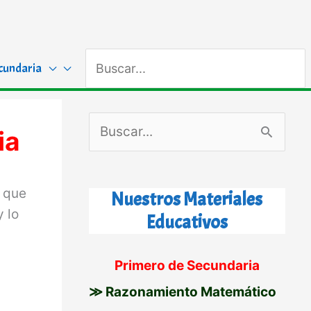
Buscar
cundaria
por:
B
ia
u
s
 que
Nuestros Materiales
c
y lo
Educativos
a
r
Primero de Secundaria
p
≫ Razonamiento Matemático
o