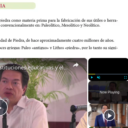
×
×
La digitalización, reto para instituciones educativas y el Estado: SEP
Play
Unmute
Fu
Now Playing
P