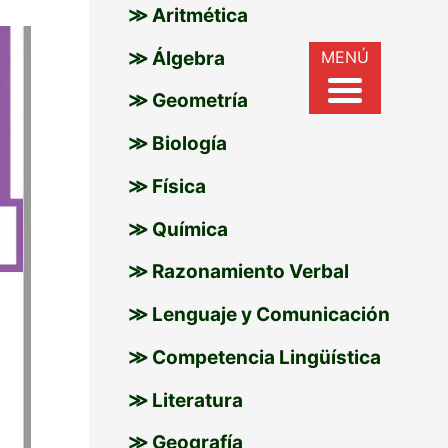
≫ Aritmética
r
MENÚ
≫ Álgebra
:
≫ Geometría
≫ Biología
≫ Física
≫ Química
≫ Razonamiento Verbal
≫ Lenguaje y Comunicación
≫ Competencia Lingüística
≫ Literatura
≫ Geografía