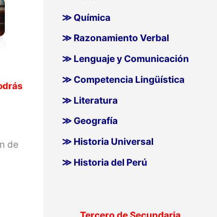
≫ Química
≫ Razonamiento Verbal
≫ Lenguaje y Comunicación
≫ Competencia Lingüística
odrás
≫ Literatura
≫ Geografía
≫ Historia Universal
ón de
≫ Historia del Perú
Tercero de Secundaria