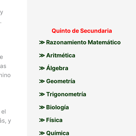
 y
.
Quinto de Secundaria
≫ Razonamiento Matemático
≫ Aritmética
de
ras
≫ Álgebra
mino
≫ Geometría
≫ Trigonometría
≫ Biología
 el
≫ Física
s, y
≫ Química