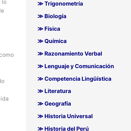
 lo
≫ Trigonometría
de
≫ Biología
≫ Física
o
≫ Química
≫ Razonamiento Verbal
s como
≫ Lenguaje y Comunicación
≫ Competencia Lingüística
do
≫ Literatura
cida
≫ Geografía
≫ Historia Universal
≫ Historia del Perú