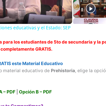
l
a
uciones educativas y el Estado: SEP
y
 para los estudiantes de 5to de secundaria y la p
V
 completamente GRATIS.
i
ATIS este Material Educativo
o material educativo de
Prehistoria
, elige la opci
d
e
A – PDF
|
Opción B – PDF
o