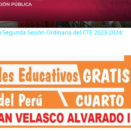
a
y
a Segunda Sesión Ordinaria del CTE 2023-2024:
V
i
d
e
o