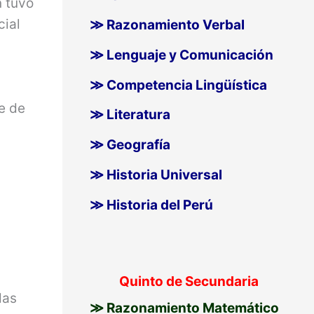
n tuvo
cial
≫ Razonamiento Verbal
.
≫ Lenguaje y Comunicación
≫ Competencia Lingüística
e de
≫ Literatura
≫ Geografía
≫ Historia Universal
≫ Historia del Perú
Quinto de Secundaria
das
≫ Razonamiento Matemático