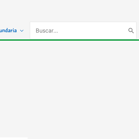
Search
undaria
for: