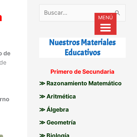
B
a
MENÚ
u
s
Nuestros Materiales
c
Educativos
o de
a
 de
r
Primero de Secundaria
p
≫ Razonamiento Matemático
o
≫ Aritmética
rno
r
≫ Álgebra
:
≫ Geometría
≫ Biología