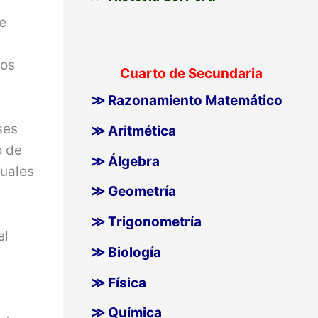
ue
los
Cuarto de Secundaria
≫ Razonamiento Matemático
ses
≫ Aritmética
o de
≫ Álgebra
tuales
≫ Geometría
≫ Trigonometría
el
≫ Biología
≫ Física
≫ Química