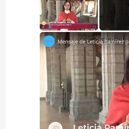
Play
Unmute
Fullscreen