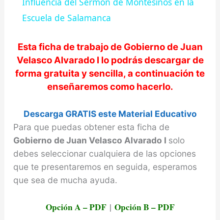
Influencia del Sermón de Montesinos en la
a
Escuela de Salamanca
y
Esta ficha de trabajo de
Gobierno de Juan
Velasco Alvarado I
lo podrás descargar de
forma gratuita y sencilla, a continuación te
V
enseñaremos como hacerlo.
i
Descarga GRATIS este Material Educativo
Para que puedas obtener esta ficha de
d
Gobierno de Juan Velasco Alvarado I
solo
debes seleccionar cualquiera de las opciones
e
que te presentaremos en seguida, esperamos
que sea de mucha ayuda.
o
Opción A – PDF
|
Opción B – PDF