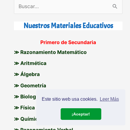
B
u
s
Nuestros Materiales Educativos
c
Primero de Secundaria
a
≫ Razonamiento Matemático
r
p
≫ Aritmética
o
≫ Álgebra
r
≫ Geometría
:
≫ Biología
Este sitio web usa cookies.
Leer Más
≫ Física
¡Aceptar!
≫ Química
≫ Razonamiento Verbal