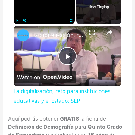
Now Playing
×
Play
Unmute
Fullscreen
La digitalización, reto para instituciones educativas y el Estado: SEP
Play
Watch on
Video
La digitalización, reto para instituciones
educativas y el Estado: SEP
Aquí podrás obtener
GRATIS
la ficha de
Definición de Demografía
para
Quinto Grado
de Secundaria
o estudiantes de
16 años
de