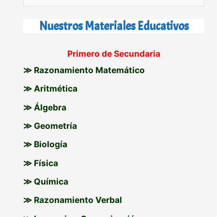
u
s
Nuestros Materiales Educativos
c
Primero de Secundaria
a
≫ Razonamiento Matemático
r
p
≫ Aritmética
o
≫ Álgebra
r
≫ Geometría
:
≫ Biología
≫ Física
≫ Química
≫ Razonamiento Verbal