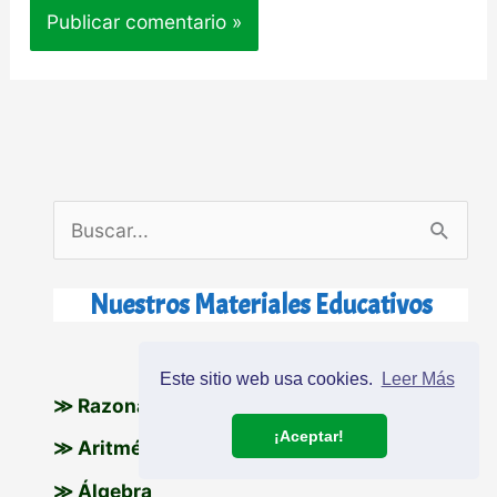
B
u
s
Nuestros Materiales Educativos
c
Primero de Secundaria
a
Este sitio web usa cookies.
Leer Más
≫ Razonamiento Matemático
r
¡Aceptar!
p
≫ Aritmética
o
≫ Álgebra