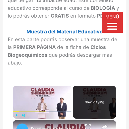
que tengan
12 años
de edad. Este contenido
educativo corresponde al curso de
BIOLOGÍA
y
lo podrás obtener
GRATIS
en formato
PDF.
MENÚ
Muestra del Material Educativo
En esta parte podrás observar una muestra de
la
PRIMERA PÁGINA
de la ficha de
Ciclos
Biogeoquímicos
que podrás descargar más
abajo.
×
Now Playing
×
Play
Unmute
Fullscreen