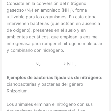
Consiste en la conversión del nitrógeno
gaseoso (N
) en amoniaco (NH
), forma
2
3
utilizable para los organismos. En esta etapa
intervienen bacterias (que actúan en ausencia
de oxígeno), presentes en el suelo y en
ambientes acuáticos, que emplean la enzima
nitrogenasa para romper el nitrógeno molecular
y combinarlo con hidrógeno.
N
——————> NH
2
3
Ejemplos de bacterias fijadoras de nitrógeno:
cianobacterias y bacterias del género
Rhizobium.
Los animales eliminan el nitrógeno con sus
deyecciones (orina y excremento). Los