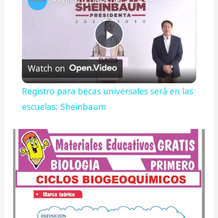
Registro para becas universales será en las escuelas: Sheinbaum
P
Watch on
l
Registro para becas universales será en las
a
escuelas: Sheinbaum
y
V
i