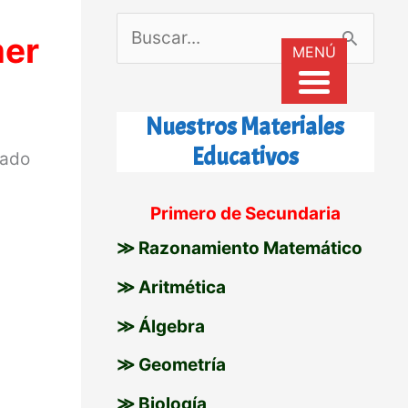
B
mer
MENÚ
u
s
Nuestros Materiales
c
Educativos
rado
a
r
Primero de Secundaria
p
≫ Razonamiento Matemático
o
≫ Aritmética
r
≫ Álgebra
:
≫ Geometría
≫ Biología