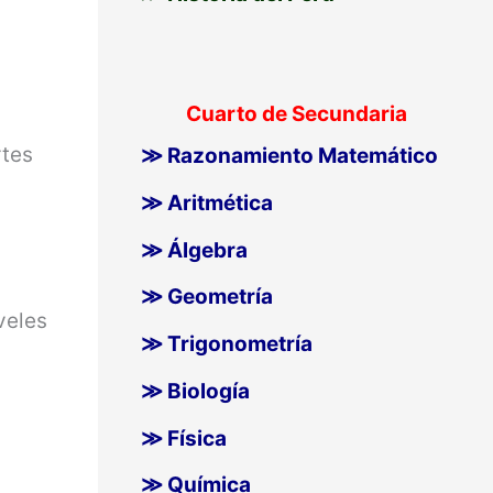
Cuarto de Secundaria
rtes
≫ Razonamiento Matemático
≫ Aritmética
≫ Álgebra
≫ Geometría
veles
≫ Trigonometría
≫ Biología
≫ Física
≫ Química