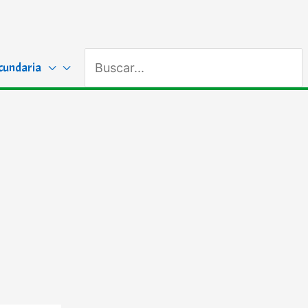
Buscar
cundaria
por: