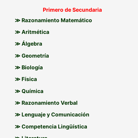
Primero de Secundaria
a
≫ Razonamiento Matemático
r
p
≫ Aritmética
o
≫ Álgebra
r
≫ Geometría
:
≫ Biología
≫ Física
≫ Química
≫ Razonamiento Verbal
≫ Lenguaje y Comunicación
≫ Competencia Lingüística