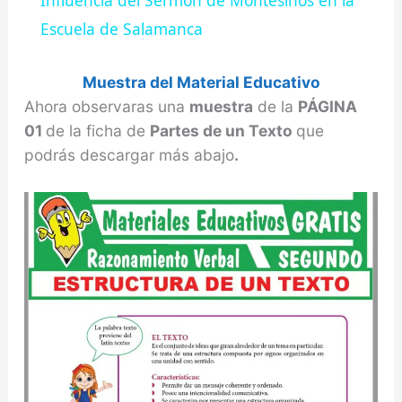
Influencia del Sermón de Montesinos en la
a
Escuela de Salamanca
y
Muestra del Material Educativo
Ahora observaras una
muestra
de la
PÁGINA
01
de la ficha de
Partes de un Texto
que
V
podrás descargar más abajo
.
i
d
e
o