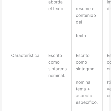
aborda
i
el texto.
de
resume el
contenido
del
texto
Característica
Escrito
Escrito
Es
como
como
c
sintagma
sintagma
o
nominal.
nominal
(t
tema +
v
aspecto
c
específico.