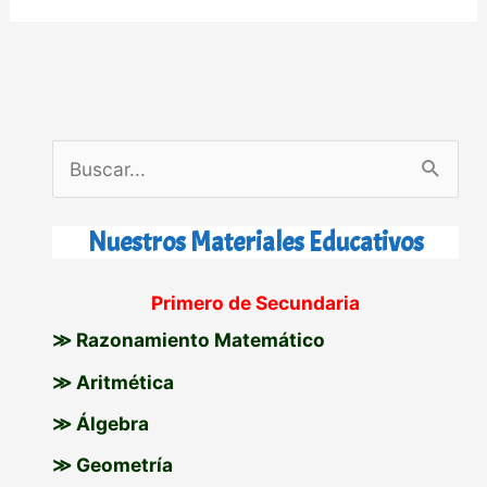
B
u
s
Nuestros Materiales Educativos
c
Primero de Secundaria
a
≫ Razonamiento Matemático
r
p
≫ Aritmética
o
≫ Álgebra
r
≫ Geometría