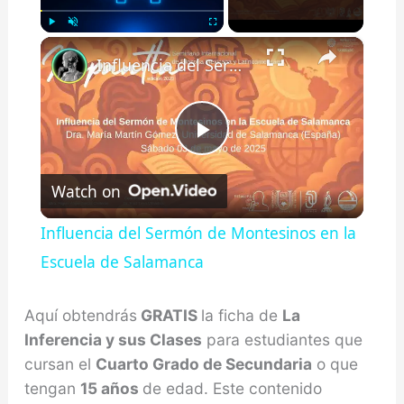
×
Play
Unmute
Fullscreen
Influencia del Sermón de Montesinos en la Escuela de Salamanca
Play
Watch on
Video
Influencia del Sermón de Montesinos en la
Escuela de Salamanca
Aquí obtendrás
GRATIS
la ficha de
La
Inferencia y sus Clases
para estudiantes que
cursan el
Cuarto Grado de Secundaria
o que
tengan
15 años
de edad. Este contenido