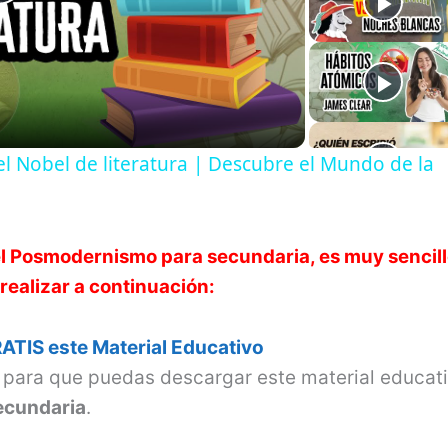
P
l
a
l Nobel de literatura | Descubre el Mundo de la
y
V
e
l Posmodernismo
para secundaria, es muy sencillo
realizar a continuación:
i
ATIS este Material Educativo
d
s para que puedas descargar este material educat
ecundaria
.
e