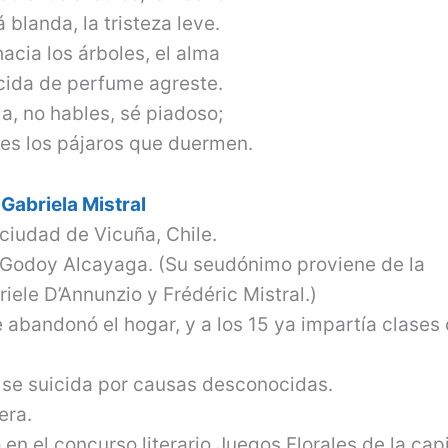
 blanda, la tristeza leve.
acia los árboles, el alma
ida de perfume agreste.
la, no hables, sé piadoso;
es los pájaros que duermen.
Gabriela Mistral
 ciudad de Vicuña, Chile.
 Godoy Alcayaga. (Su seudónimo proviene de la
ele D’Annunzio y Frédéric Mistral.)
 abandonó el hogar, y a los 15 ya impartía clase
, se suicida por causas desconocidas.
era.
en el concurso literario Juegos Florales de la capi