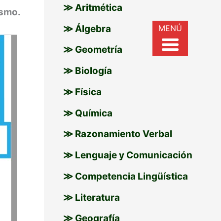
≫ Aritmética
smo.
r
MENÚ
≫ Álgebra
:
≫ Geometría
≫ Biología
≫ Física
≫ Química
≫ Razonamiento Verbal
≫ Lenguaje y Comunicación
≫ Competencia Lingüística
≫ Literatura
≫ Geografía