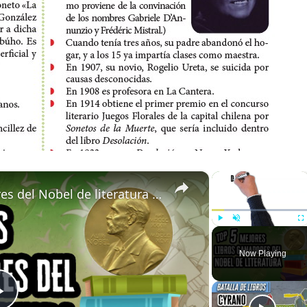
×
×
Top 5 mejores libros ganadores del Nobel de literatura | Descubre el Mundo de la Literatura
Play
Unmute
Fu
Now Playing