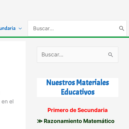
Search
undaria
for:
B
u
s
Nuestros Materiales
c
Educativos
l
a
 en el
r
Primero de Secundaria
p
≫ Razonamiento Matemático
o