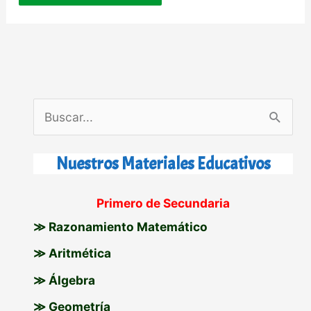
B
u
s
Nuestros Materiales Educativos
c
Primero de Secundaria
a
≫ Razonamiento Matemático
r
p
≫ Aritmética
o
≫ Álgebra
r
≫ Geometría