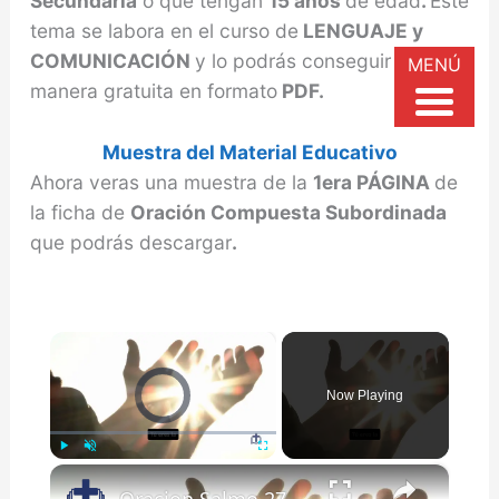
Secundaria
o que tengan
15 años
de edad
.
Este
tema se labora en el curso de
LENGUAJE y
COMUNICACIÓN
y lo podrás conseguir de
MENÚ
manera gratuita en formato
PDF.
Muestra del Material Educativo
Ahora veras una muestra de la
1era PÁGINA
de
la ficha de
Oración Compuesta Subordinada
que podrás descargar
.
×
Video Player is loading.
Now Playing
×
Play
Unmute
Fullscreen