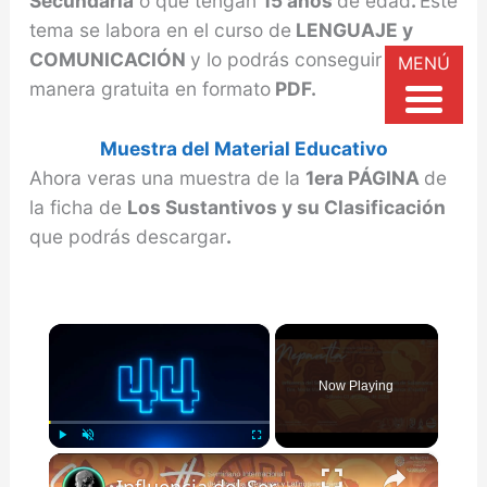
Secundaria
o que tengan
15 años
de edad
.
Este
tema se labora en el curso de
LENGUAJE y
COMUNICACIÓN
y lo podrás conseguir de
MENÚ
manera gratuita en formato
PDF.
Muestra del Material Educativo
Ahora veras una muestra de la
1era PÁGINA
de
la ficha de
Los Sustantivos y su Clasificación
que podrás descargar
.
×
Now Playing
×
Play
Unmute
Fullscreen