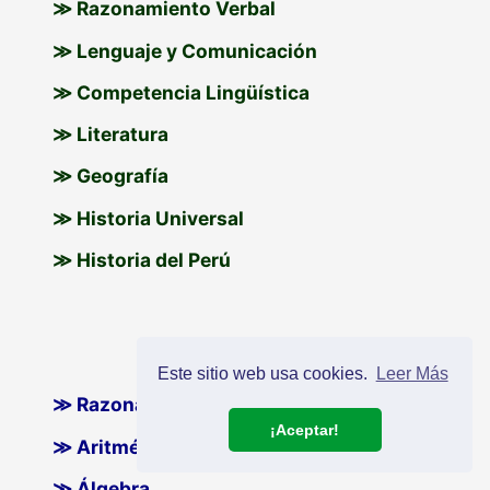
≫ Razonamiento Verbal
≫ Lenguaje y Comunicación
≫ Competencia Lingüística
≫ Literatura
≫ Geografía
≫ Historia Universal
≫ Historia del Perú
Cuarto de Secundaria
Este sitio web usa cookies.
Leer Más
≫ Razonamiento Matemático
¡Aceptar!
≫ Aritmética
≫ Álgebra