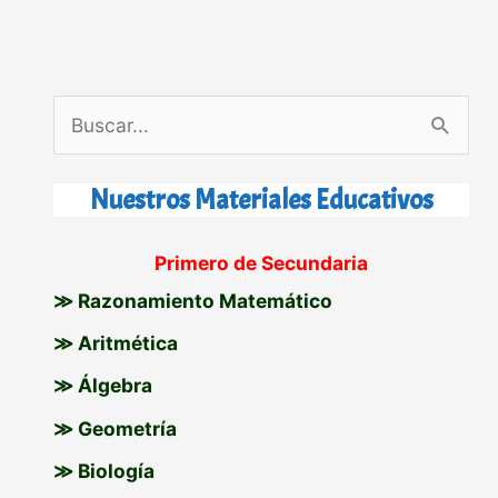
B
u
s
Nuestros Materiales Educativos
c
Primero de Secundaria
a
≫ Razonamiento Matemático
r
p
≫ Aritmética
o
≫ Álgebra
r
≫ Geometría
:
≫ Biología