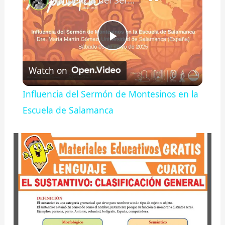
Influencia del Sermón de Montesinos en la Escuela de Salamanca
P
Watch on
l
Influencia del Sermón de Montesinos en la
a
Escuela de Salamanca
y
V
i