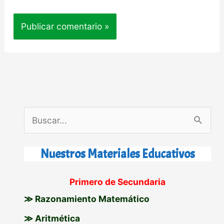
B
u
s
Nuestros Materiales Educativos
c
Primero de Secundaria
a
≫ Razonamiento Matemático
r
p
≫ Aritmética