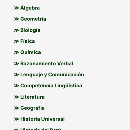
o
≫ Álgebra
r
≫ Geometría
:
≫ Biología
≫ Física
≫ Química
≫ Razonamiento Verbal
≫ Lenguaje y Comunicación
≫ Competencia Lingüística
≫ Literatura
≫ Geografía
≫ Historia Universal