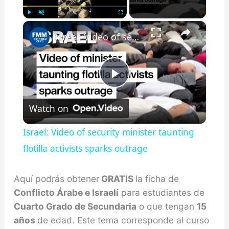
×
Play
Unmute
Fullscreen
Israel: Video of security minister taunting flotilla activists sparks outrage
Play
Watch on
Video
Israel: Video of security minister taunting
flotilla activists sparks outrage
Aquí podrás obtener
GRATIS
la ficha de
Conflicto Árabe e Israelí
para estudiantes de
Cuarto Grado de Secundaria
o que tengan
15
años
de edad. Este tema corresponde al curso