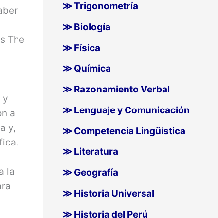
≫ Trigonometría
aber
≫ Biología
es The
≫ Física
≫ Química
≫ Razonamiento Verbal
 y
≫ Lenguaje y Comunicación
on a
a y,
≫ Competencia Lingüística
fica.
≫ Literatura
a la
≫ Geografía
ara
≫ Historia Universal
≫ Historia del Perú