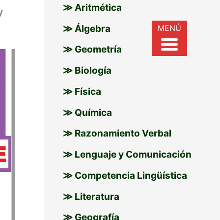
≫ Aritmética
y
r
MENÚ
≫ Álgebra
:
≫ Geometría
≫ Biología
≫ Física
≫ Química
≫ Razonamiento Verbal
≫ Lenguaje y Comunicación
≫ Competencia Lingüística
≫ Literatura
≫ Geografía