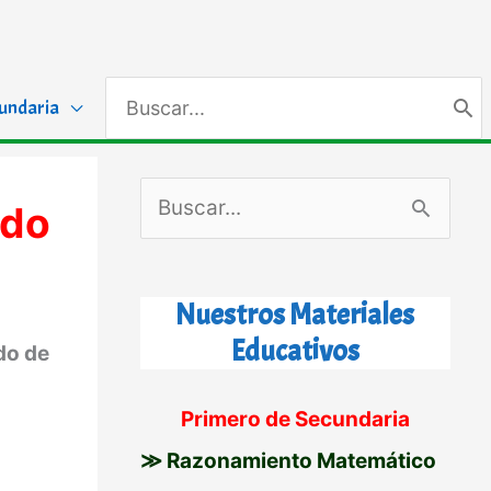
Search
undaria
for:
B
ado
u
s
Nuestros Materiales
c
Educativos
do de
a
r
Primero de Secundaria
p
≫ Razonamiento Matemático
o