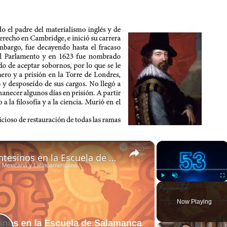
×
×
Influencia del Sermón de Montesinos en la Escuela de Salamanca
Play
Unmute
Fu
Now Playing