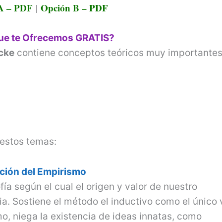
e
A – PDF
|
Opción B – PDF
o
que te Ofrecemos GRATIS?
cke
contiene conceptos teóricos muy importante
estos temas:
ción del Empirismo
fía según el cual el origen y valor de nuestro
. Sostiene el método el inductivo como el único 
o, niega la existencia de ideas innatas, como