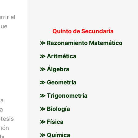
rir el
que
Quinto de Secundaria
≫ Razonamiento Matemático
≫ Aritmética
≫ Álgebra
≫ Geometría
≫ Trigonometría
la
≫ Biología
la
tesis
≫ Física
ción
≫ Química
la