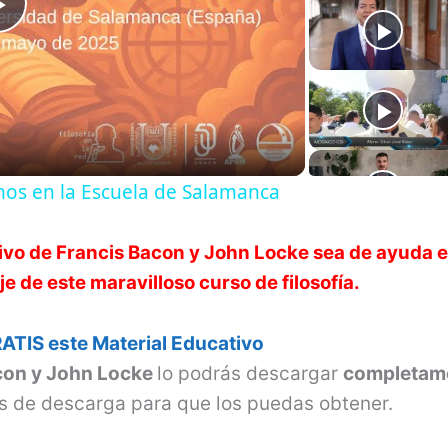
P
l
a
nos en la Escuela de Salamanca
y
ivo de
Francis Bacon y John Locke
sea de ayuda e
V
 de este maravilloso curso de filosofía.
i
ATIS este Material Educativo
con y John Locke
lo podrás descargar
completam
d
s de descarga para que los puedas obtener.