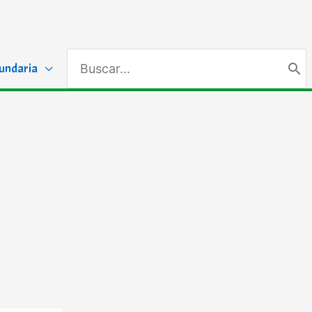
Search
undaria
for: