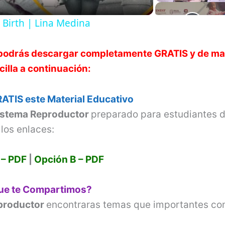
a
 Birth | Lina Medina
y
podrás descargar completamente GRATIS y de m
V
cilla a continuación:
i
ATIS este Material Educativo
istema Reproductor
preparado para estudiantes 
d
los enlaces:
e
 – PDF
|
Opción B – PDF
o
que te Compartimos?
productor
encontraras temas que importantes co