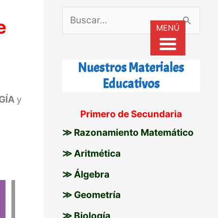
B
e
MENÚ
u
s
Nuestros Materiales
c
Educativos
a
GÍA
y
r
Primero de Secundaria
p
≫ Razonamiento Matemático
o
≫ Aritmética
r
≫ Álgebra
:
≫ Geometría
≫ Biología