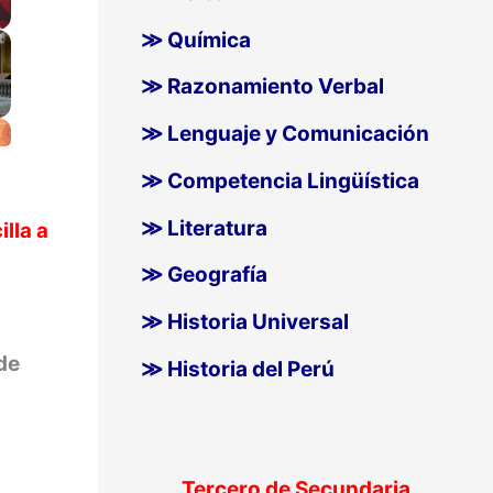
≫ Química
≫ Razonamiento Verbal
≫ Lenguaje y Comunicación
≫ Competencia Lingüística
≫ Literatura
lla a
≫ Geografía
≫ Historia Universal
de
≫ Historia del Perú
Tercero de Secundaria