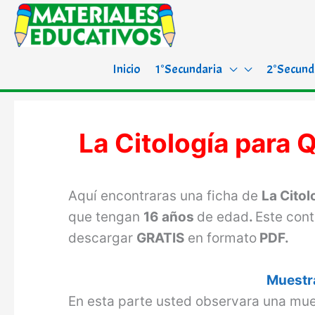
Inicio
1°Secundaria
2°Secund
La Citología para 
Aquí encontraras una ficha de
La Citol
que tengan
16 años
de edad
.
Este cont
descargar
GRATIS
en formato
PDF.
Muestra
En esta parte usted observara una mue