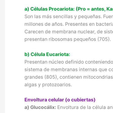
a) Células Procariota: (Pro = antes, K
Son las más sencillas y pequeñas. Fuero
millo­nes de años. Presentes en bacteri
Carecen de membrana nuclear, de sist
presentan ribo­somas pequeños (705).
b) Célula Eucariota:
Presentan núcleo definido conteniend
sis­tema de membranas internas que c
grandes (805), contienen mitocondrias
algas y protozoarios.
Envoltura celular (o cubiertas)
a) Glucocálix:
Envoltura de la célula 