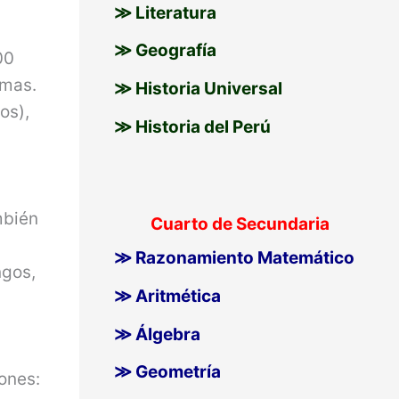
≫ Literatura
≫ Geografía
00
smas.
≫ Historia Universal
os),
≫ Historia del Perú
mbién
Cuarto de Secundaria
≫ Razonamiento Matemático
ngos,
≫ Aritmética
≫ Álgebra
≫ Geometría
ones: