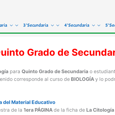
aria
3°Secundaria
4°Secundaria
5°Se
Quinto Grado de Secundar
ogía
para
Quinto Grado de Secundaria
o estudian
enido corresponde al curso de
BIOLOGÍA
y lo pod
 del Material Educativo
stra de la
1era PÁGINA
de la ficha de
La Citologí