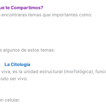
o
que te Compartimos?
a
encontraras temas que importantes como:
e algunos de estos temas:
La Citología
viva, es la unidad estructural (morfológica), func
todo ser vivo.
n celular.