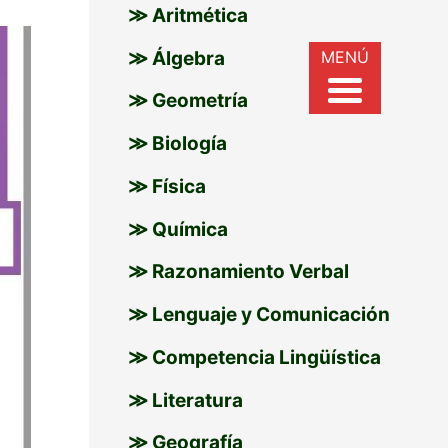
≫ Aritmética
r
MENÚ
≫ Álgebra
:
≫ Geometría
≫ Biología
≫ Física
≫ Química
≫ Razonamiento Verbal
≫ Lenguaje y Comunicación
≫ Competencia Lingüística
≫ Literatura
≫ Geografía