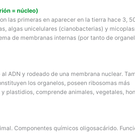
arión = núcleo)
n las pri­meras en aparecer en la tierra hace 3, 5
as, algas unice­lulares (cianobacterias) y micopla
ema de membranas internas (por tanto de organel
o al ADN y rodeado de una membrana nuclear. Ta
onstituyen los organelos, poseen ribosomas más
 y plastidios, comprende animales, vegetales, ho
animal. Componentes químicos oligosacárido. Funci