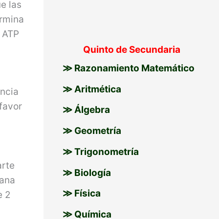
e las
ermina
e ATP
Quinto de Secundaria
≫ Razonamiento Matemático
≫ Aritmética
ancia
 favor
≫ Álgebra
≫ Geometría
≫ Trigonometría
arte
≫ Biología
rana
≫ Física
e 2
≫ Química