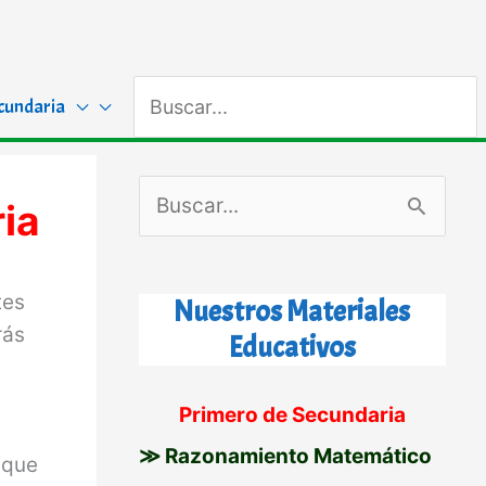
Buscar
cundaria
por:
B
ia
u
s
tes
Nuestros Materiales
c
rás
Educativos
a
r
Primero de Secundaria
p
≫ Razonamiento Matemático
a
que
o