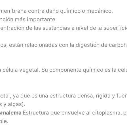
 membra­na contra daño químico o mecánico.
unción más importante.
tra­ción de las sustancias a nivel de la super­fici
tos, están relacionadas con la digestión de carboh
a célula ve­getal. Su componente químico es la cel
etal, ya que es una estructura densa, rígida y fue
 y algas).
asmalema
Estructura que envuelve al citoplasma, e
ble.