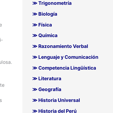
≫ Trigonometría
≫ Biología
≫ Física
e
≫ Química
i­
≫ Razonamiento Verbal
≫ Lenguaje y Comunicación
ulosa.
≫ Competencia Lingüística
≫ Literatura
rte
≫ Geografía
s
≫ Historia Universal
≫ Historia del Perú