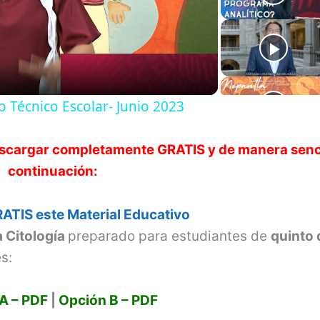
l
a
 Técnico Escolar- Junio 2023
y
scargar completamente GRATIS y de manera senci
V
continuación:
i
ATIS este Material Educativo
a Citología
preparado para estudiantes de
quinto 
d
s:
e
A – PDF
|
Opción B – PDF