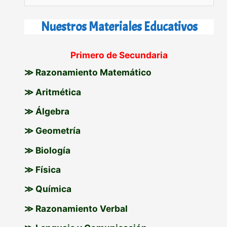
u
s
Nuestros Materiales Educativos
c
Primero de Secundaria
a
≫ Razonamiento Matemático
r
p
≫ Aritmética
o
≫ Álgebra
r
≫ Geometría
:
≫ Biología
≫ Física
≫ Química
≫ Razonamiento Verbal