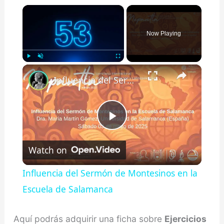
×
Now Playing
×
Play
Unmute
Fullscreen
Influencia del Sermón de Montesinos en la Escuela de Salamanca
Play
Watch on
Video
Influencia del Sermón de Montesinos en la
Escuela de Salamanca
Aquí podrás adquirir una ficha sobre
Ejercicios