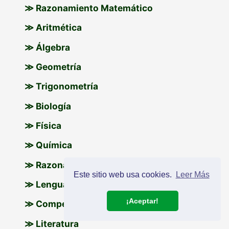
≫ Razonamiento Matemático
≫ Aritmética
≫ Álgebra
≫ Geometría
≫ Trigonometría
≫ Biología
≫ Física
≫ Química
≫ Razonamiento Verbal
Este sitio web usa cookies.
Leer Más
≫ Lenguaje y Comunicación
¡Aceptar!
≫ Competencia Lingüítica
≫ Literatura