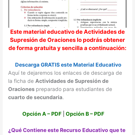
d
e
Este material educativo de
Actividades de
Supresión de Oraciones
lo podrás obtener
o
de forma gratuita y sencilla a continuación:
Descarga GRATIS este Material Educativo
Aquí te dejaremos los enlaces de descarga de
la ficha de
Actividades de Supresión de
Oraciones
preparado para estudiantes de
cuarto de secundaria
.
Opción A – PDF
|
Opción B – PDF
¿Qué Contiene este Recurso Educativo que te