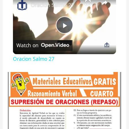
Oracion Salmo 27
P
Watch on
l
Oracion Salmo 27
a
y
V
i