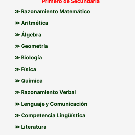
Primero de Secundaria
a
≫ Razonamiento Matemático
r
p
≫ Aritmética
o
≫ Álgebra
r
≫ Geometría
:
≫ Biología
≫ Física
≫ Química
≫ Razonamiento Verbal
≫ Lenguaje y Comunicación
≫ Competencia Lingüística
≫ Literatura