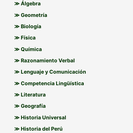
o
≫ Álgebra
r
≫ Geometría
:
≫ Biología
≫ Física
≫ Química
≫ Razonamiento Verbal
≫ Lenguaje y Comunicación
≫ Competencia Lingüística
≫ Literatura
≫ Geografía
≫ Historia Universal
≫ Historia del Perú