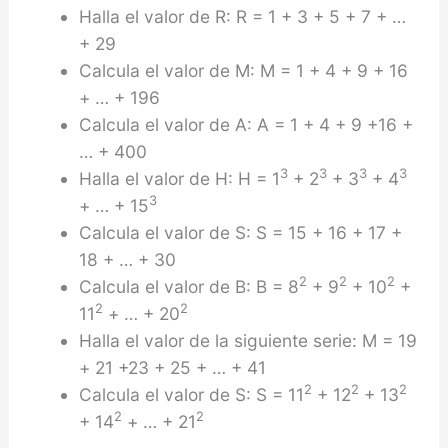
Halla el valor de R: R = 1 + 3 + 5 + 7 + …
+ 29
Calcula el valor de M: M = 1 + 4 + 9 + 16
+ … + 196
Calcula el valor de A: A = 1 + 4 + 9 +16 +
… + 400
3
3
3
3
Halla el valor de H: H = 1
+ 2
+ 3
+ 4
3
+ … + 15
Calcula el valor de S: S = 15 + 16 + 17 +
18 + … + 30
2
2
2
Calcula el valor de B: B = 8
+ 9
+ 10
+
2
2
11
+ … + 20
Halla el valor de la siguiente serie: M = 19
+ 21 +23 + 25 + … + 41
2
2
2
Calcula el valor de S: S = 11
+ 12
+ 13
2
2
+ 14
+ … + 21