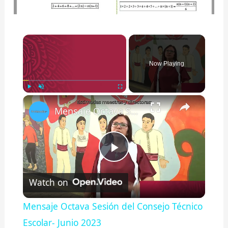
×
Now Playing
×
Play
Unmute
Fullscreen
Mensaje Octava Sesión del Consejo Técnico Escolar- Junio 2023
P
Watch on
l
Mensaje Octava Sesión del Consejo Técnico
a
Escolar- Junio 2023