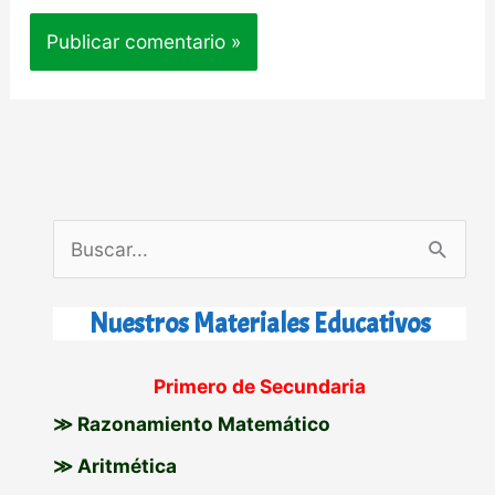
B
u
s
Nuestros Materiales Educativos
c
Primero de Secundaria
a
≫ Razonamiento Matemático
r
p
≫ Aritmética