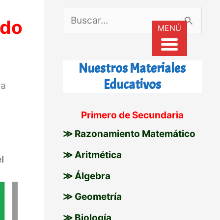
B
ndo
MENÚ
u
s
Nuestros Materiales
c
Educativos
ra
a
r
Primero de Secundaria
p
≫ Razonamiento Matemático
o
≫ Aritmética
l
r
≫ Álgebra
:
≫ Geometría
≫ Biología