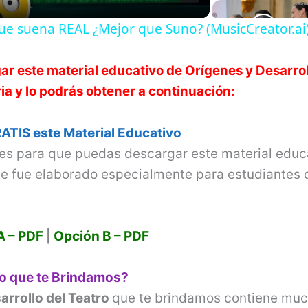
a
 que suena REAL ¿Mejor que Suno? (MusicCreator.ai
y
ar este material educativo de
Orígenes y Desarrol
V
a y lo podrás obtener a continuación:
i
ATIS este Material Educativo
ces para que puedas descargar este material educ
d
e fue elaborado especialmente para estudiantes 
e
A – PDF
|
Opción B – PDF
o
vo que te Brindamos?
arrollo del Teatro
que te brindamos contiene mu