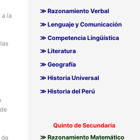
≫ Razonamiento Verbal
 a la
≫ Lenguaje y Comunicación
≫ Competencia Lingüística
las
≫ Literatura
≫ Geografía
≫ Historia Universal
≫ Historia del Perú
o
 de
Quinto de Secundaria
≫ Razonamiento Matemático
s de