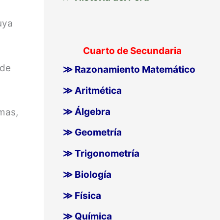
uya
Cuarto de Secundaria
 de
≫ Razonamiento Matemático
≫ Aritmética
≫ Álgebra
smas,
≫ Geometría
≫ Trigonometría
≫ Biología
≫ Física
≫ Química