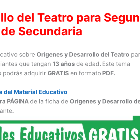
llo del Teatro para Segu
 de Secundaria
ucativo sobre
Orígenes y Desarrollo del Teatro
pa
iantes que tengan
13 años
de edad
.
Este tema
o podrás adquirir
GRATIS
en formato
PDF.
 del Material Educativo
era PÁGINA
de la ficha de
Orígenes y Desarrollo de
ante
.