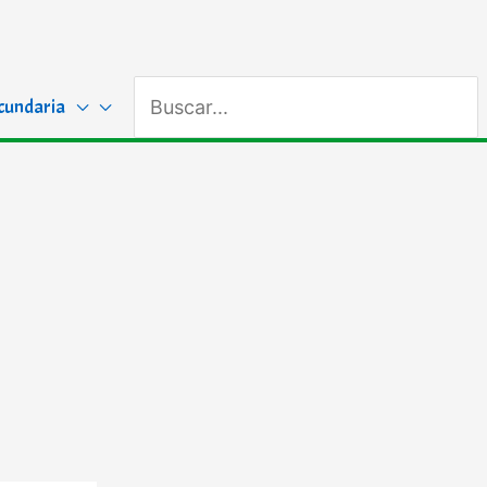
Buscar
cundaria
por: