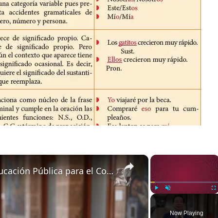
×
×
Mensaje del secretario de Educación Pública para el Consejo Técnico Escolar (1)
Play
Unmute
Fu
Now Playing