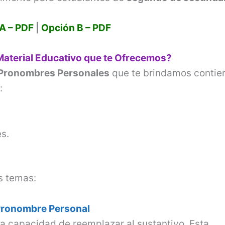
e
A – PDF
|
Opción B – PDF
o
Material Educativo que te Ofrecemos?
 Pronombres Personales
que te brindamos contie
:
s.
s temas:
Pronombre Personal
la capacidad de reemplazar al sustantivo. Esta