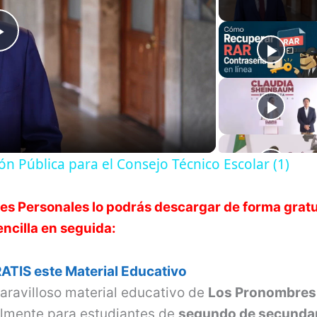
P
l
a
n Pública para el Consejo Técnico Escolar (1)
y
es Personales
lo podrás descargar de forma gratu
V
encilla en seguida:
i
ATIS este Material Educativo
aravilloso material educativo de
Los Pronombres
d
lmente para estudiantes de
segundo de secunda