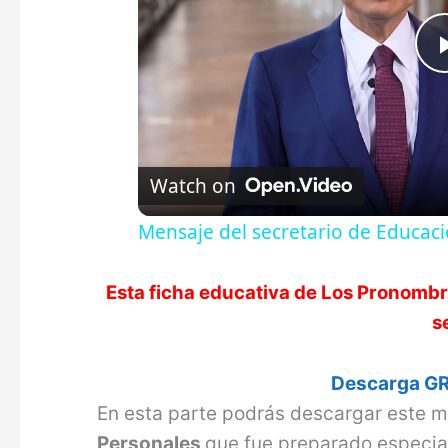
Watch on
Mensaje del secretario de Educació
Esta ficha educativa de
Los Pronombr
s
Descarga GR
En esta parte podrás descargar este m
Personales
que fue preparado especia