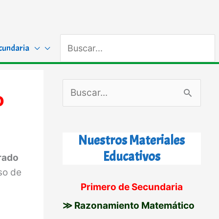
Buscar
cundaria
por:
B
o
u
s
Nuestros Materiales
c
Educativos
rado
a
so de
r
Primero de Secundaria
p
≫ Razonamiento Matemático
o