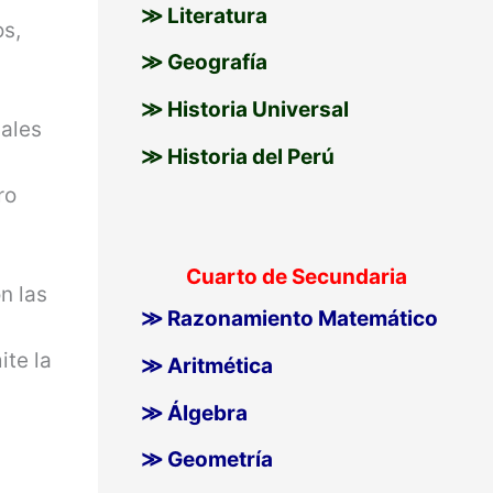
≫ Literatura
os,
≫ Geografía
≫ Historia Universal
cales
≫ Historia del Perú
ro
l
Cuarto de Secundaria
n las
≫ Razonamiento Matemático
ite la
≫ Aritmética
≫ Álgebra
≫ Geometría