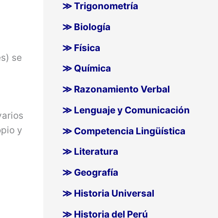
≫ Trigonometría
≫ Biología
≫ Física
es) se
≫ Química
≫ Razonamiento Verbal
≫ Lenguaje y Comunicación
varios
opio y
≫ Competencia Lingüística
≫ Literatura
≫ Geografía
≫ Historia Universal
≫ Historia del Perú