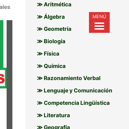
≫ Aritmética
ales
r
MENÚ
≫ Álgebra
:
≫ Geometría
≫ Biología
≫ Física
≫ Química
≫ Razonamiento Verbal
≫ Lenguaje y Comunicación
≫ Competencia Lingüística
≫ Literatura
≫ Geografía