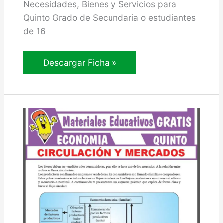
Necesidades, Bienes y Servicios para
Quinto Grado de Secundaria o estudiantes
de 16
Necesidades,
Descargar Ficha »
Bienes
y
Servicios
para
Quinto
Grado
de
Secundaria