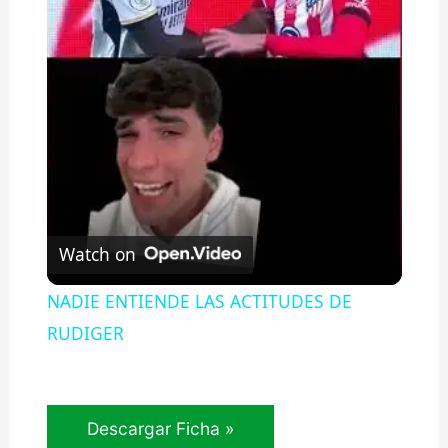
l
a
y
V
Watch on
i
NADIE ENTIENDE LAS ACTITUDES DE
RUDIGER
d
e
Generalidades
Descargar Ficha »