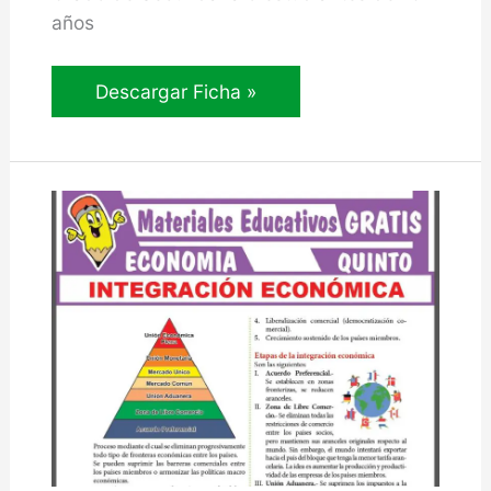
años
El
Descargar Ficha »
Comercio
Internacional
para
Quinto
Grado
de
Secundaria