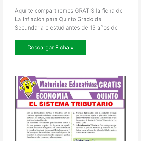
Aquí te compartiremos GRATIS la ficha de
La Inflación para Quinto Grado de
Secundaria o estudiantes de 16 años de
La
Descargar Ficha »
Inflación
para
Quinto
Grado
de
Secundaria