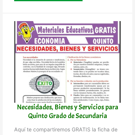
de
o
la
Economía
para
Quinto
Grado
de
Secundaria
Necesidades, Bienes y Servicios para
Quinto Grado de Secundaria
Aquí te compartiremos GRATIS la ficha de