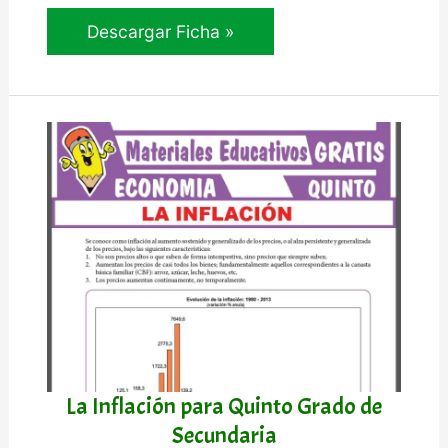
El
Descargar Ficha »
Dinero
para
Quinto
Grado
de
Secundaria
La Inflación para Quinto Grado de
Secundaria