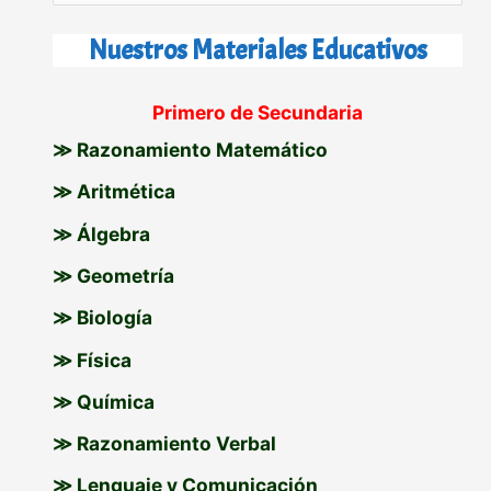
u
s
Nuestros Materiales Educativos
c
Primero de Secundaria
a
≫ Razonamiento Matemático
r
p
≫ Aritmética
o
≫ Álgebra
r
≫ Geometría
:
≫ Biología
≫ Física
≫ Química
≫ Razonamiento Verbal
≫ Lenguaje y Comunicación