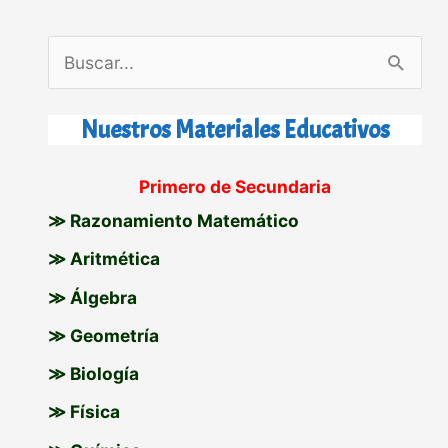
B
u
s
Nuestros Materiales Educativos
c
Primero de Secundaria
a
≫ Razonamiento Matemático
r
p
≫ Aritmética
o
≫ Álgebra
r
≫ Geometría
:
≫ Biología
≫ Física