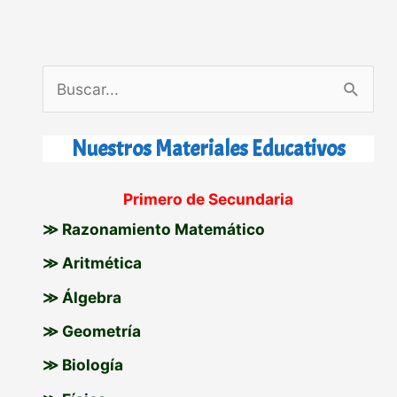
B
u
s
Nuestros Materiales Educativos
c
Primero de Secundaria
a
≫ Razonamiento Matemático
r
p
≫ Aritmética
o
≫ Álgebra
r
≫ Geometría
:
≫ Biología