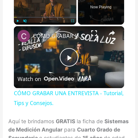
Now Playing
×
Play
Unmute
Fullscreen
CÓMO GRABAR UNA ENTREVISTA - Tutorial, Tips y Consejos.
Play
Watch on
Video
CÓMO GRABAR UNA ENTREVISTA - Tutorial,
Tips y Consejos.
Aquí te brindamos
GRATIS
la ficha de
Sistemas
de Medición Angular
para
Cuarto Grado de
Secundaria
o estudiantes de
15 años
de edad.