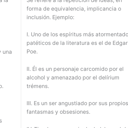
a la
Se refiere a la repetición de ideas, en
forma de equivalencia, implicancia o
inclusión. Ejemplo:
I. Uno de los espíritus más atormentad
patéticos de la literatura es el de Edgar
Poe.
y una
II. Él es un personaje carcomido por el
alcohol y amenazado por el delírium
trémens.
o.
III. Es un ser angustiado por sus propio
fantasmas y obsesiones.
s