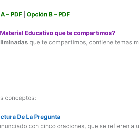
i
 A – PDF
|
Opción B – PDF
d
 Material Educativo que te compartimos?
e
liminadas
que te compartimos, contiene temas 
o
os conceptos:
uctura De La Pregunta
nunciado con cinco oraciones, que se refieren a 