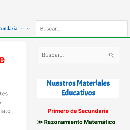
Buscar
cundaria
por:
B
e
u
s
Nuestros Materiales
c
Educativos
tes
a
o
r
mato
Primero de Secundaria
p
≫ Razonamiento Matemático
o