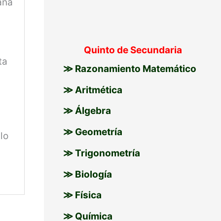
aña
Quinto de Secundaria
ta
≫ Razonamiento Matemático
≫ Aritmética
≫ Álgebra
≫ Geometría
lo
≫ Trigonometría
≫ Biología
≫ Física
≫ Química