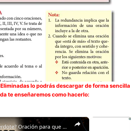
 Eliminadas
lo podrás descargar de forma sencilla
uida te enseñaremos como hacerlo:
×
×
🙏 ¿Cómo confesarse sin sacerdote? Oración para que Dios perdone mis pecados 🙏