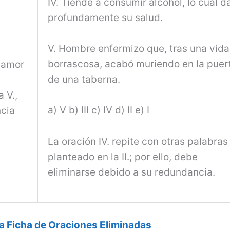
IV. Tiende a consumir alcohol, lo cual d
profun­damente su salud.
V. Hombre enfermizo que, tras una vida
borrascosa, acabó muriendo en la puer
l amor
de una taberna.
 V.,
a) V b) III c) IV d) II e) I
ncia
La oración IV. repite con otras palabras 
planteado en la II.; por ello, debe
eliminarse debido a su redundancia.
la Ficha de Oraciones Eliminadas