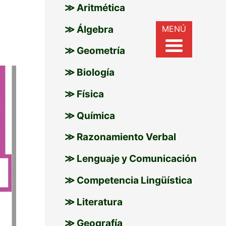
≫ Aritmética
r
MENÚ
≫ Álgebra
:
≫ Geometría
≫ Biología
≫ Física
≫ Química
≫ Razonamiento Verbal
≫ Lenguaje y Comunicación
≫ Competencia Lingüística
≫ Literatura
≫ Geografía