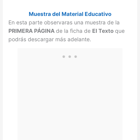
y
Muestra del Material Educativo
En esta parte observaras una muestra de la
PRIMERA PÁGINA
de la ficha de
El Texto
que
V
podrás descargar más adelante.
i
d
e
o