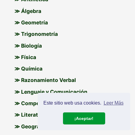
≫ Álgebra
≫ Geometría
≫ Trigonometría
≫ Biología
≫ Física
≫ Química
≫ Razonamiento Verbal
≫ Lenguaje y Comunicación
≫ Competencia Lingüítica
Este sitio web usa cookies.
Leer Más
≫ Literatura
¡Aceptar!
≫ Geografía