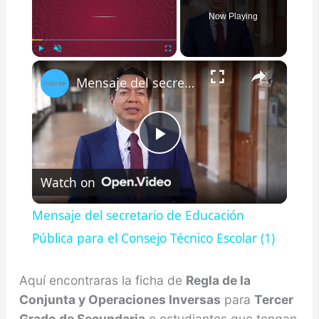
Now Playing
×
Play
Unmute
Fullscreen
Mensaje del secretario de Educación Pública para el Consejo Técnico Escolar (1)
Play
Watch on
Video
Mensaje del secretario de Educación
Pública para el Consejo Técnico Escolar (1)
Aquí encontraras la ficha de
Regla de la
Conjunta y Operaciones Inversas
para
Tercer
Grado de Secundaria
o estudiantes que tengan