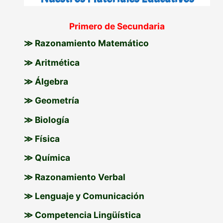
c
Primero de Secundaria
a
≫ Razonamiento Matemático
r
p
≫ Aritmética
o
≫ Álgebra
r
≫ Geometría
:
≫ Biología
≫ Física
≫ Química
≫ Razonamiento Verbal
≫ Lenguaje y Comunicación
≫ Competencia Lingüística