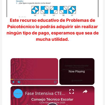
Este recurso educativo de
Problemas de
Psicotécnico
lo podrás adquirir sin realizar
ningún tipo de pago, esperamos que sea de
mucha utilidad.
×
Now Playing
×
Play
Unmute
Fullscreen
Fase Intensiva CTE (agosto 2024): Mensaje de Leticia Ramírez para Maestras y Maestros