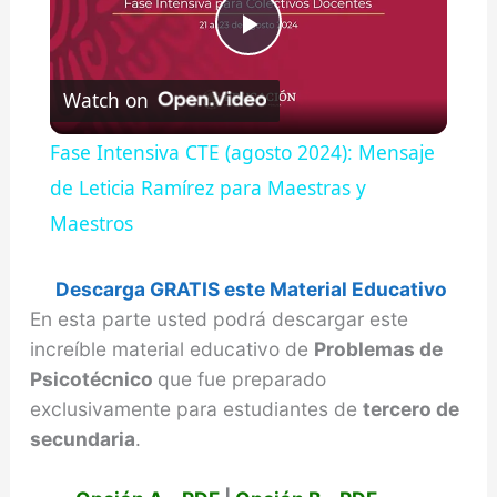
P
Watch on
l
Fase Intensiva CTE (agosto 2024): Mensaje
a
de Leticia Ramírez para Maestras y
Maestros
y
Descarga GRATIS este Material Educativo
V
En esta parte usted podrá descargar este
increíble material educativo de
Problemas de
Psicotécnico
que fue preparado
i
exclusivamente para estudiantes de
tercero de
secundaria
.
d