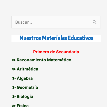
B
u
s
Nuestros Materiales Educativos
c
Primero de Secundaria
a
≫ Razonamiento Matemático
r
p
≫ Aritmética
o
≫ Álgebra
r
≫ Geometría
:
≫ Biología
≫ Física