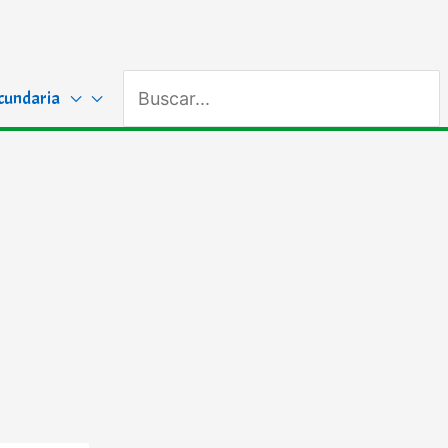
Buscar
cundaria
por: