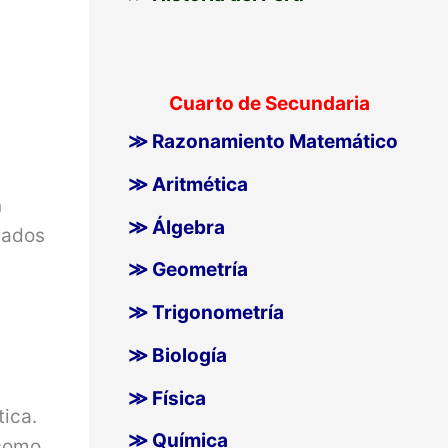
Cuarto de Secundaria
≫ Razonamiento Matemático
≫ Aritmética
n
≫ Álgebra
iados
≫ Geometría
≫ Trigonometría
≫ Biología
≫ Física
tica.
≫ Química
 como