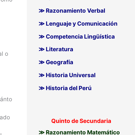
≫ Razonamiento Verbal
≫ Lenguaje y Comunicación
≫ Competencia Lingüística
e
≫ Literatura
al o
≫ Geografía
≫ Historia Universal
≫ Historia del Perú
uánto
nado
Quinto de Secundaria
≫ Razonamiento Matemático