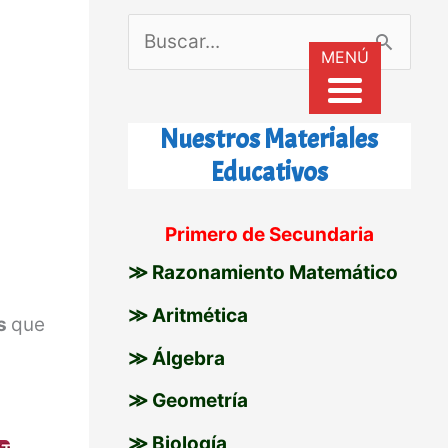
B
e
MENÚ
u
s
Nuestros Materiales
c
Educativos
a
r
Primero de Secundaria
p
≫ Razonamiento Matemático
o
≫ Aritmética
es
que
r
≫ Álgebra
:
≫ Geometría
≫ Biología