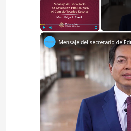
Play
Unmute
Fullscreen