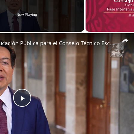
Now Playing
Mensaje del secretario de Educación Pública para el Consejo Técnico Escolar (1)
P
l