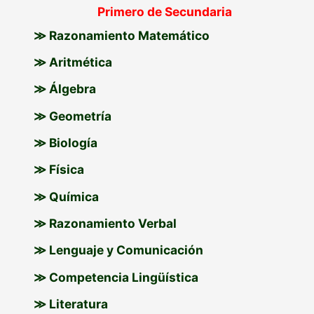
Primero de Secundaria
a
≫ Razonamiento Matemático
r
p
≫ Aritmética
o
≫ Álgebra
r
≫ Geometría
:
≫ Biología
≫ Física
≫ Química
≫ Razonamiento Verbal
≫ Lenguaje y Comunicación
≫ Competencia Lingüística
≫ Literatura