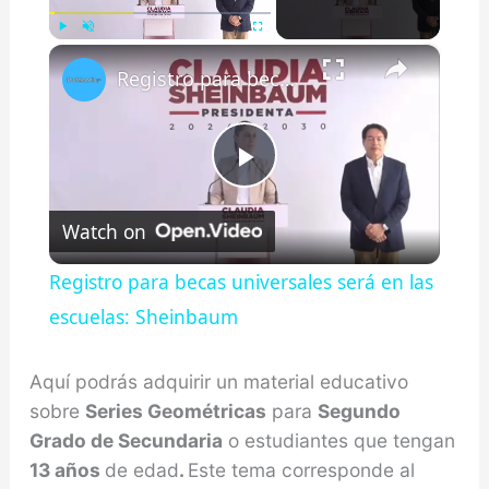
×
Play
Unmute
Fullscreen
Registro para becas universales será en las escuelas: Sheinbaum
Play
Watch on
Video
Registro para becas universales será en las
escuelas: Sheinbaum
Aquí podrás adquirir un material educativo
sobre
Series Geométricas
para
Segundo
Grado de Secundaria
o estudiantes que tengan
13 años
de edad
.
Este tema corresponde al