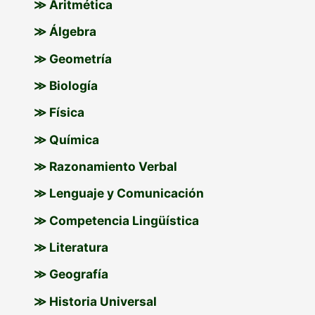
p
≫ Aritmética
o
≫ Álgebra
r
≫ Geometría
:
≫ Biología
≫ Física
≫ Química
≫ Razonamiento Verbal
≫ Lenguaje y Comunicación
≫ Competencia Lingüística
≫ Literatura
≫ Geografía
≫ Historia Universal