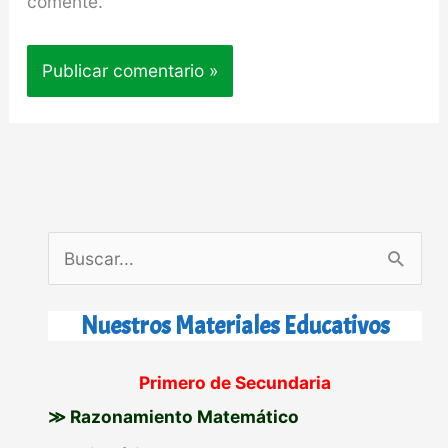
comente.
B
u
s
Nuestros Materiales Educativos
c
Primero de Secundaria
a
≫ Razonamiento Matemático
r