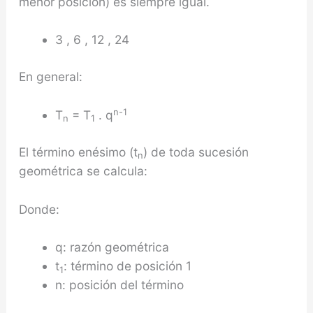
menor posición) es siempre igual.
3 , 6 , 12 , 24
En general:
n-1
T
= T
. q
n
1
El término enésimo (t
) de toda sucesión
n
geométrica se calcula:
Donde:
q: razón geométrica
t
: término de posición 1
1
n: posición del término