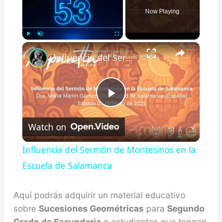
Now Playing
×
Play
Unmute
Fullscreen
Influencia del Sermón de Montesinos en la Escuela de Salamanca
Play
Watch on
Video
Influencia del Sermón de Montesinos en la
Escuela de Salamanca
Aquí podrás adquirir un material educativo
sobre
Sucesiones Geométricas
para
Segundo
Grado de Secundaria
o estudiantes que tengan