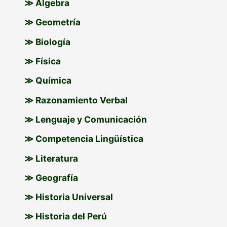
≫ Álgebra
r
≫ Geometría
:
≫ Biología
≫ Física
≫ Química
≫ Razonamiento Verbal
≫ Lenguaje y Comunicación
≫ Competencia Lingüística
≫ Literatura
≫ Geografía
≫ Historia Universal
≫ Historia del Perú