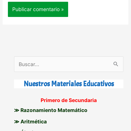
B
u
s
Nuestros Materiales Educativos
c
Primero de Secundaria
a
≫ Razonamiento Matemático
r
p
≫ Aritmética
o