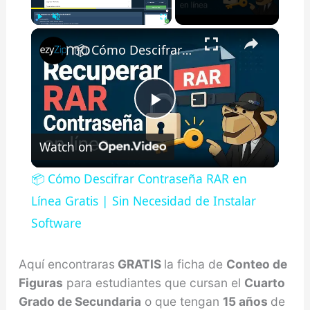
×
Play
Unmute
Fullscreen
📦 Cómo Descifrar Contraseña RAR en Línea Gratis | Sin Necesidad de Instalar Software
Play
Watch on
Video
📦 Cómo Descifrar Contraseña RAR en
Línea Gratis | Sin Necesidad de Instalar
Software
Aquí encontraras
GRATIS
la ficha de
Conteo de
Figuras
para estudiantes que cursan el
Cuarto
Grado de Secundaria
o que tengan
15 años
de