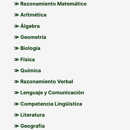
≫ Razonamiento Matemático
r
p
≫ Aritmética
o
≫ Álgebra
r
≫ Geometría
:
≫ Biología
≫ Física
≫ Química
≫ Razonamiento Verbal
≫ Lenguaje y Comunicación
≫ Competencia Lingüística
≫ Literatura
≫ Geografía