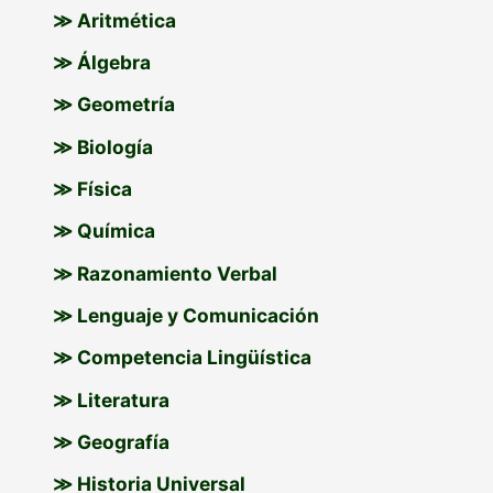
p
≫ Aritmética
o
≫ Álgebra
r
≫ Geometría
:
≫ Biología
≫ Física
≫ Química
≫ Razonamiento Verbal
≫ Lenguaje y Comunicación
≫ Competencia Lingüística
≫ Literatura
≫ Geografía
≫ Historia Universal