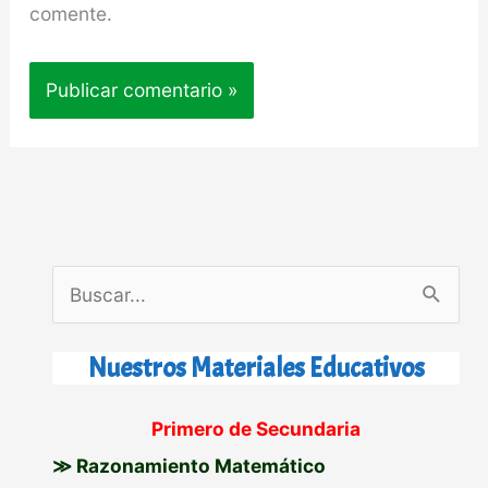
comente.
B
u
s
Nuestros Materiales Educativos
c
Primero de Secundaria
a
≫ Razonamiento Matemático
r