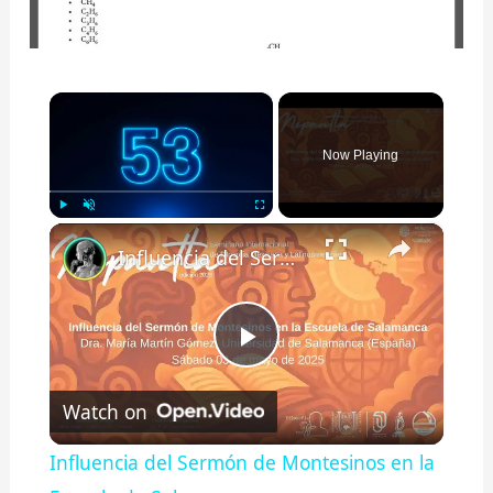
×
Now Playing
×
Play
Unmute
Fullscreen
Influencia del Sermón de Montesinos en la Escuela de Salamanca
P
Watch on
l
Influencia del Sermón de Montesinos en la