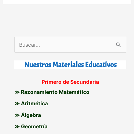
B
u
s
Nuestros Materiales Educativos
c
Primero de Secundaria
a
≫ Razonamiento Matemático
r
p
≫ Aritmética
o
≫ Álgebra
r
≫ Geometría
: