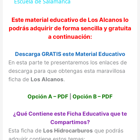
a
Escuela de Salamanca
y
Este material educativo de
Los Alcanos
lo
podrás adquirir de forma sencilla y gratuita
a continuación:
V
Descarga GRATIS este Material Educativo
i
En esta parte te presentaremos los enlaces de
descarga para que obtengas esta maravillosa
d
ficha de
Los Alcanos
.
e
Opción A – PDF
|
Opción B – PDF
o
¿Qué Contiene este Ficha Educativa que te
Compartimos?
Esta ficha de
Los Hidrocarburos
que podrás
adquirir contiene estos temas: