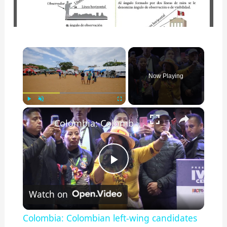
×
Now Playing
×
Play
Unmute
Fullscreen
Colombia: Colombian left-wing candidates Cepeda, Quilcue hold Bogota rally ahead of presidential vote.
P
Watch on
l
Colombia: Colombian left-wing candidates