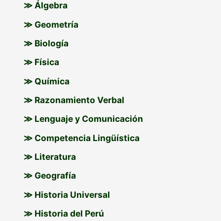
o
≫ Álgebra
r
≫ Geometría
:
≫ Biología
≫ Física
≫ Química
≫ Razonamiento Verbal
≫ Lenguaje y Comunicación
≫ Competencia Lingüística
≫ Literatura
≫ Geografía
≫ Historia Universal
≫ Historia del Perú