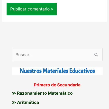
B
u
s
Nuestros Materiales Educativos
c
Primero de Secundaria
a
≫ Razonamiento Matemático
r
p
≫ Aritmética