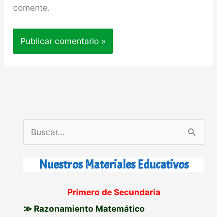
comente.
B
u
s
Nuestros Materiales Educativos
c
Primero de Secundaria
a
≫ Razonamiento Matemático
r