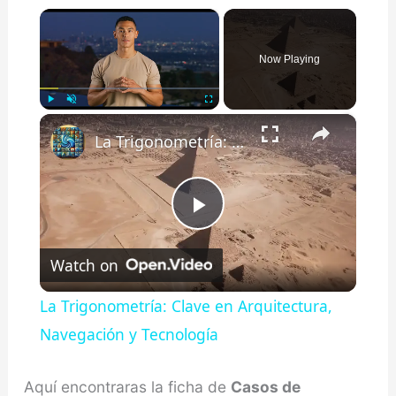
×
Now Playing
×
Play
Unmute
Fullscreen
La Trigonometría: Clave en Arquitectura, Navegación y Tecnología
Play
Watch on
Video
La Trigonometría: Clave en Arquitectura,
Navegación y Tecnología
Aquí encontraras la ficha de
Casos de