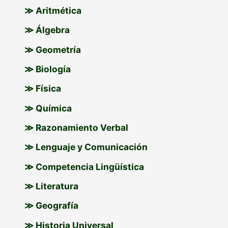
p
≫ Aritmética
o
≫ Álgebra
r
≫ Geometría
:
≫ Biología
≫ Física
≫ Química
≫ Razonamiento Verbal
≫ Lenguaje y Comunicación
≫ Competencia Lingüística
≫ Literatura
≫ Geografía
≫ Historia Universal