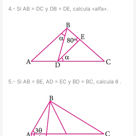
4.- Si AB = DC y DB = DE, calcula «alfa».
5.- Si AB = BE, AD = EC y BD = BC, calcula θ .