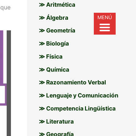
≫ Aritmética
a
que
r
MENÚ
≫ Álgebra
:
≫ Geometría
≫ Biología
≫ Física
≫ Química
≫ Razonamiento Verbal
≫ Lenguaje y Comunicación
≫ Competencia Lingüística
≫ Literatura
≫ Geografía