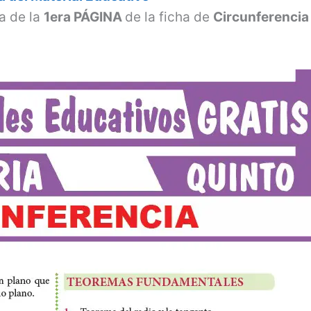
a de la
1era PÁGINA
de la ficha de
Circunferenci