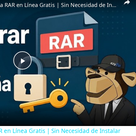
📦 Cómo Descifrar Contraseña RAR en Línea Gratis | Sin Necesidad de Instalar Software
P
l
a
y
en Línea Gratis | Sin Necesidad de Instalar