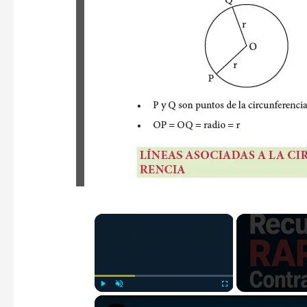
×
Play
Unmute
Fullscreen