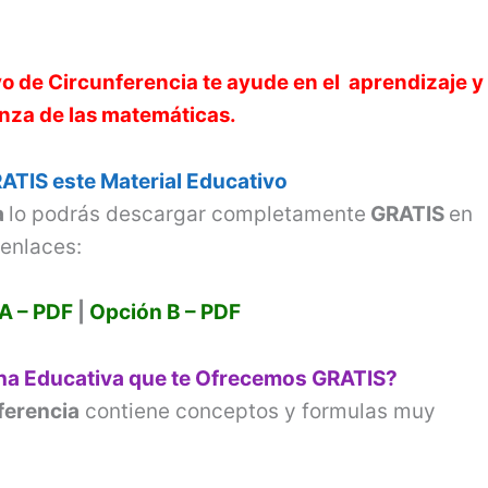
V
vo de
Circunferencia
i
te ayude en el aprendizaje y 
za de las matemáticas.
d
ATIS este Material Educativo
e
a
lo podrás descargar completamente
GRATIS
en
 enlaces:
o
A – PDF
|
Opción B – PDF
ha Educativa que te Ofrecemos GRATIS?
ferencia
contiene conceptos y formulas muy