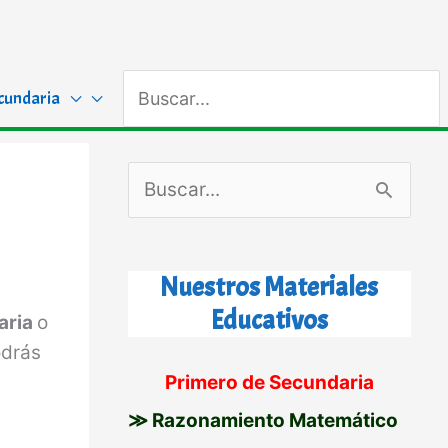
Buscar
cundaria
por:
B
u
s
Nuestros Materiales
c
Educativos
aria
o
a
odrás
r
Primero de Secundaria
p
≫ Razonamiento Matemático
o