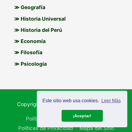
≫ Geografía
≫ Historia Universal
≫ Historia del Perú
≫ Economía
≫ Filosofía
≫ Psicología
Este sitio web usa cookies.
Leer Más
Copyright © 2026
Materiales Educativos
¡Aceptar!
Política de Cookies
Aviso Legal
Políticas de Privacidad
Mapa del Sitio