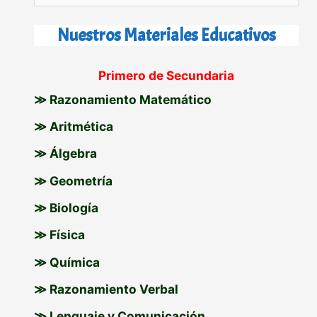
u
s
Nuestros Materiales Educativos
c
Primero de Secundaria
a
≫ Razonamiento Matemático
r
p
≫ Aritmética
o
≫ Álgebra
r
≫ Geometría
:
≫ Biología
≫ Física
≫ Química
≫ Razonamiento Verbal
≫ Lenguaje y Comunicación