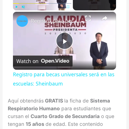
×
Play
Unmute
Fullscreen
Registro para becas universales será en las escuelas: Sheinbaum
Play
Watch on
Video
Registro para becas universales será en las
escuelas: Sheinbaum
Aquí obtendrás
GRATIS
la ficha de
Sistema
Respiratorio Humano
para estudiantes que
cursan el
Cuarto Grado de Secundaria
o que
tengan
15 años
de edad. Este contenido