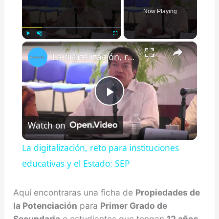
Now Playing
×
Play
Unmute
Fullscreen
La digitalización, reto para instituciones educativas y el Estado: SEP
Play
Watch on
Video
La digitalización, reto para instituciones
educativas y el Estado: SEP
Aquí encontraras una ficha de
Propiedades de
la Potenciación
para
Primer Grado de
Secundaria
o estudiantes que tengan
12 años