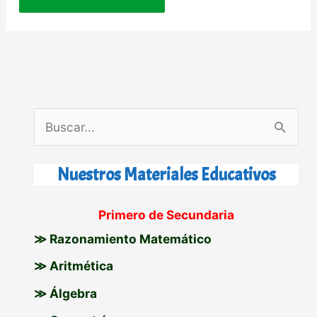
B
u
s
Nuestros Materiales Educativos
c
Primero de Secundaria
a
≫ Razonamiento Matemático
r
p
≫ Aritmética
o
≫ Álgebra
r