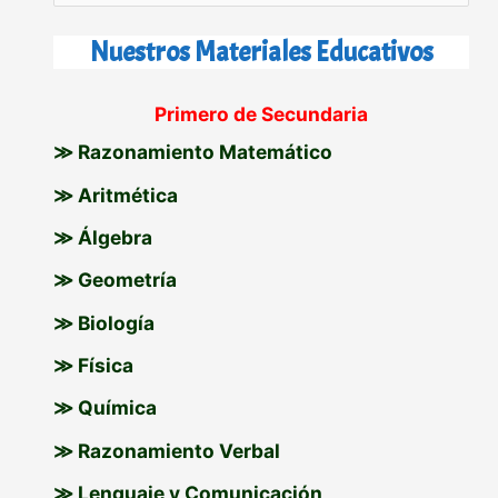
u
s
Nuestros Materiales Educativos
c
Primero de Secundaria
a
≫ Razonamiento Matemático
r
p
≫ Aritmética
o
≫ Álgebra
r
≫ Geometría
:
≫ Biología
≫ Física
≫ Química
≫ Razonamiento Verbal
≫ Lenguaje y Comunicación