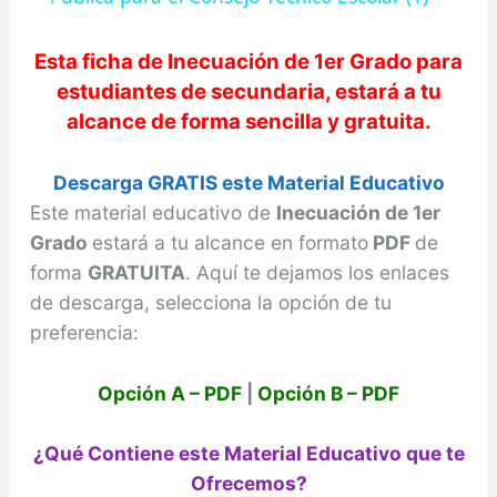
y
Esta ficha de
Inecuación de 1er Grado
para
estudiantes de secundaria, estará a tu
alcance de forma sencilla y gratuita.
V
Descarga GRATIS este Material Educativo
i
Este material educativo de
Inecuación de 1er
Grado
estará a tu alcance en formato
PDF
de
d
forma
GRATUITA
. Aquí te dejamos los enlaces
de descarga, selecciona la opción de tu
e
preferencia:
o
Opción A – PDF
|
Opción B – PDF
¿Qué Contiene este Material Educativo que te
Ofrecemos?